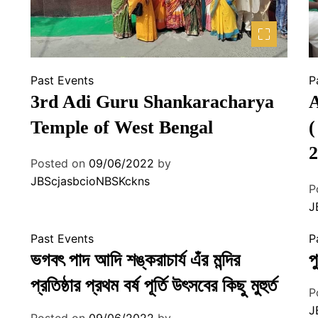
Past Events
P
3rd Adi Guru Shankaracharya
A
Temple of West Bengal
(
2
Posted on
09/06/2022
by
JBScjasbcioNBSKckns
P
J
Past Events
P
ভগবৎ পাদ আদি শঙ্করাচার্য এঁর মন্দির
প
প্রতিষ্ঠার প্রথম বর্ষ পূর্তি উৎসবের কিছু মুহুর্ত
P
J
Posted on
09/06/2022
by