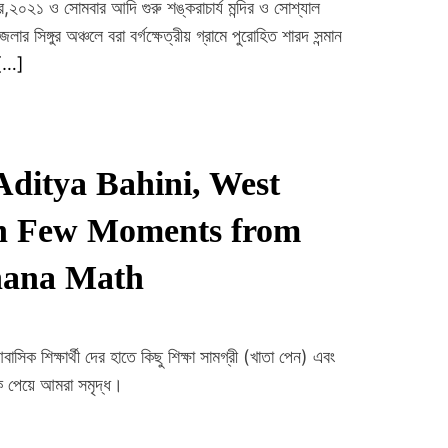
২০২১ ও সোমবার আদি গুরু শঙ্করাচার্য মন্দির ও সোশ্যাল
ার সিঙ্গুর অঞ্চলে বরা বর্গক্ষেত্রীয় গ্রামে পুরোহিত শারদ সন্মান
[…]
Aditya Bahini, West
h Few Moments from
hana Math
বাসিক শিক্ষার্থী দের হাতে কিছু শিক্ষা সামগ্রী (খাতা পেন) এবং
কে পেয়ে আমরা সমৃদ্ধ।