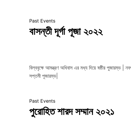
S
S
O
Past Events
C
বাসন্তী দূর্গা পূজা ২০২২
I
A
T
I
O
বিল্ববৃক্ষে আমন্ত্রণ অধিবাস এর মধ্য দিয়ে ষষ্ঠীর পুজারম্ভ | ন
N
সপ্তমী পূজারম্ভ|
Past Events
পুরোহিত শারদ সম্মান ২০২১