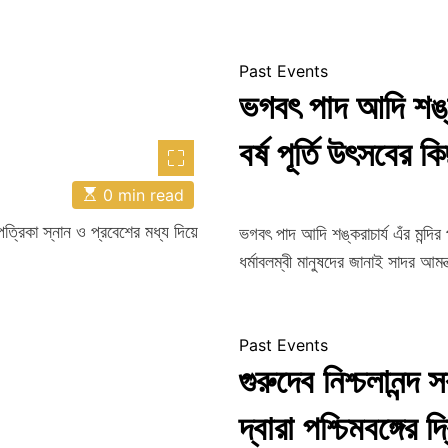
Past Events
ভগবৎ পাদ আদি শঙ্করা
বর্ষ পূর্তি উৎসবের কিছু
E
0 min read
s
t
বপত্রিকা স্নান ও প্রবেশের মধ্য দিয়ে
ভগবৎ পাদ আদি শঙ্করাচার্য এঁর মন্দির প
i
m
ধর্মাবলম্বী মানুষদের জানাই সাদর আমন্
a
t
e
d
r
Past Events
e
a
গুরুদেব নিশ্চলানন্
d
t
i
দ্বারা পশ্চিমবঙ্গের দ
m