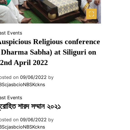
ast Events
uspicious Religious conference
 Dharma Sabha) at Siliguri on
2nd April 2022
osted on
09/06/2022
by
BScjasbcioNBSKckns
ast Events
ুরোহিত শারদ সম্মান ২০২১
osted on
09/06/2022
by
BScjasbcioNBSKckns