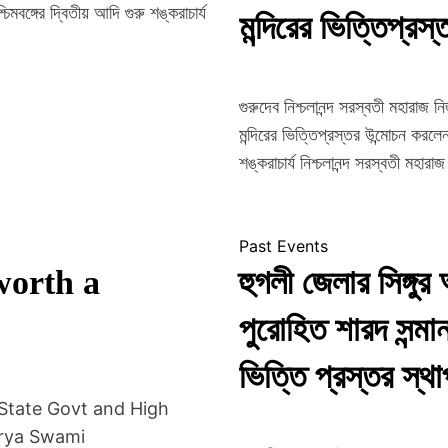
e
মবঙ্গের দ্বিতীয় আদি গুরু শঙ্করাচার্য
মন্দিরের ভিত্তিপ্র
গুরুদেব নিশ্চলানন্দ সরস্বতী মহারাজ নি
মন্দিরের ভিত্তিপ্রস্তর উন্মোচন করলেন।
শঙ্করাচার্য নিশ্চলানন্দ সরস্বতী মহা
Past Events
worth a
হুগলী জেলার সিঙ্গুর অ
পুরোহিত শারদ সন্মান 
ভিত্তি প্রস্তর স্
State Govt and High
arya Swami