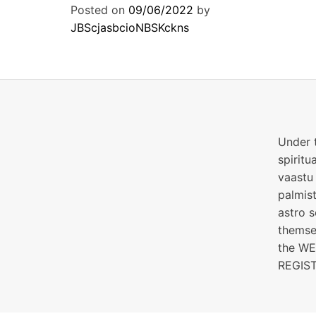
Posted on
09/06/2022
by
JBScjasbcioNBSKckns
Under t
spiritu
vaastu 
palmist
astro s
themsel
the W
REGIST