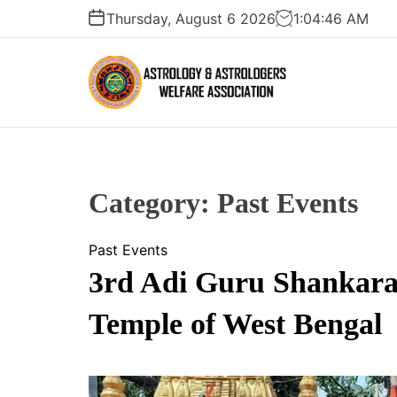
S
Thursday, August 6 2026
1
:
04
:
47
AM
k
i
p
t
A
o
S
c
T
o
R
n
Category:
Past Events
O
t
L
e
Past Events
O
n
G
3rd Adi Guru Shankar
t
Y
Temple of West Bengal
A
N
D
A