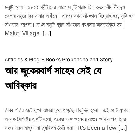
A
মলুটি গ্রাম। ১৮৫৫ খ্রীষ্টাব্দের আগে মলুটি গ্রাম ছিল ততকালীন বীরভূম
S
জেলার ময়ূরেশ্বর থানার অধীনে। এরপর যখন সাঁওতাল বিদ্রোহ হয়, সৃষ্টি হয়
T
সাঁওতাল পরগনা। তখন মলুটি গ্রাম সাঁওতাল পরগনার অন্তর্ভুক্ত হয় |
R
Maluṭi Village.
[…]
O
L
O
G
Articles & Blog
E Books
Probondha and Story
E
আর জুকেরবার্গ সাহেব সেই যে
R
S
আবিষ্কার
W
E
L
তীব্র গতির জেট যুগে আমরা ঢুকে পড়েছি কিছুদিন হলো। এই জেট যুগের
F
অনেক বৈশিষ্টের একটি হলো, একের সঙ্গে অন্যের মতের আদান প্রদানের
A
R
সহজ সরল মাধ্যম বা প্ল্যাটফর্ম তৈরি করা। It’s been a few
[…]
E